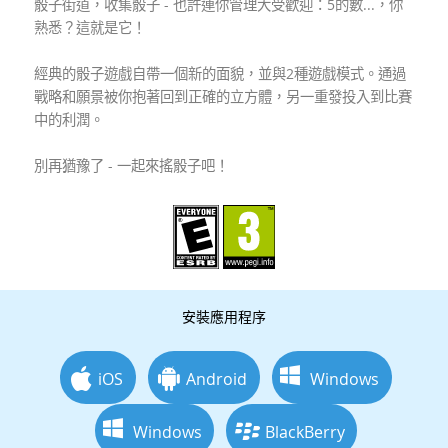
骰子街道，收集骰子 - 也許連你管理大受歡迎：5的數...，你
熟悉？這就是它！
經典的骰子遊戲自帶一個新的面貌，並與2種遊戲模式。通過
戰略和願景被你抱著回到正確的立方體，另一重發投入到比賽
中的利潤。
別再猶豫了 - 一起來搖骰子吧！
安裝應用程序
iOS
Android
Windows
Windows
BlackBerry